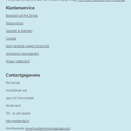
Klantenservice
Bestellen bij Pet Dental
Retourneren
Garantie & Klachten
Contact
Veel gestelde vragen Emmi-Pet
Algemene voorwaarden
Privacy statement
Contactgegevens
Pet Dental
Hoofdstraat 106
3901 AX Veenendaal
Nederland
Tel: +31 318 512965
info@petdental.nl
Hoofdwebsite
www.huisdierenspeciaalzaak.com