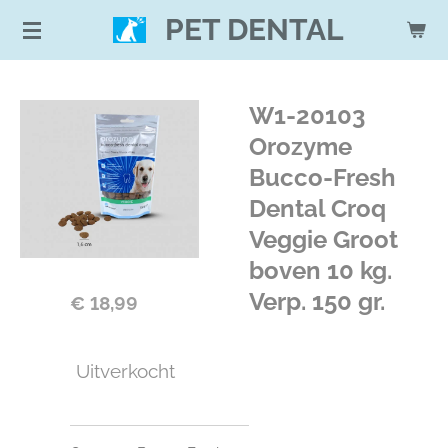
Ga
PET DENTAL
direct
naar
de
W1-20103
hoofdinhoud
Orozyme
Bucco-Fresh
Dental Croq
Veggie Groot
boven 10 kg.
Verp. 150 gr.
€ 18,99
Uitverkocht