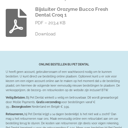
Bijsluiter Orozyme Bucco Fresh
Dental Croq 1
PDF – 203,4 KB
Download
ONLINE BESTELLEN BIJ PET DENTAL
U heeft geen account, gebruikersnaam of een wachtwoord nodig om te kunnen
bestellen. U kunt direct uw bestelling online plaatsen. Optioneel kunt u er ook voor
kiezen om een eigen account online aan te maken op het moment dat u de bestelling
plaatst, om hiermee de volgende keer eenvoudig nieuwe bestellingen te plaatsen. De
verkoopprijzen, de bezorg- en retourkosten op de website zijn inclusief BTW.
Veilig Betalen.
Bij Pet Dental winkelt u veilig en betrouwbaar. Dit wordt gewaarborgd
door Mollie Payments.
Gratis verzending
voor bestellingen vanaf €
39,-
. Bezorgkosten
Nederland en België € 3,95.
Retourneren,
bij Pet Dental krijgt u 14 dagen bedenktijd. Is het niet wat u zocht? Dan
mag u het retourneren naar ons. Maak eenvoudig online een retourlabel aan om uw
bestelling terug te sturen. De kosten van retourneren zijn deels voor eigen rekening,
Pet Dental berekent u voor de retourzending € 2,95.
Meer over bestellen bij Pet Dental