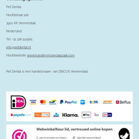
Pet Dental
Hoofdstraat 106
3901 AX Veenendaal
Nederland
Tel: +31 318 512965
info@petdental.nl
Hoofdwebsite
www.huisdierenspeciaalzaak.com
Pet Dental is een handelsnaam van DISCUS Veenendaal