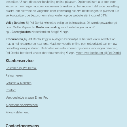
bestellen. U kunt direct uw bestelling online plaatsen. Optioneel kunt u er ook voor
kiezen om een eigen account online aan te maken op het moment dat u de bestelling
plaatst, om hiermee de volgende keer eenvoudig nieuwe bestellingen te plaatsen. De
verkoopprijzen, de bezorg- en retourkosten op de website zijn inclusief BTW.
Veilig Betalen.
Bij Pet Dental winkelt u veilig en betrouwbaar. Dit wordt gewaarborgd
door Mollie Payments.
Gratis verzending
voor bestellingen vanaf €
39,-
. Bezorgkosten
Nederland en België € 3,95.
Retourneren,
bij Pet Dental krijgt u 14 dagen bedenktijd. Is het niet wat u zocht? Dan
mag u het retourneren naar ons. Maak eenvoudig online een retourlabel aan om uw
bestelling terug te sturen. De kosten van retourneren zijn deels voor eigen rekening,
Pet Dental berekent u voor de retourzending € 2,95.
Meer over bestellen bij Pet Dental
Klantenservice
Bestellen bij Pet Dental
Retourneren
Garantie & Klachten
Contact
Veel gestelde vragen Emmi-Pet
Algemene voorwaarden
Privacy statement
Contactgegevens