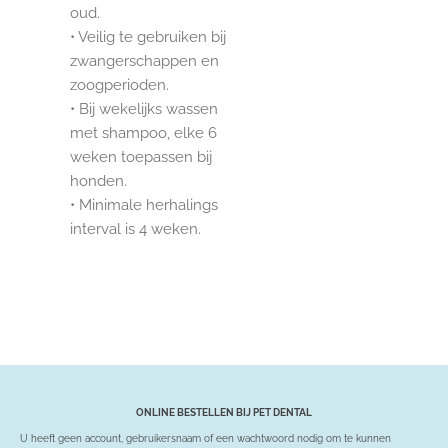
oud.
• Veilig te gebruiken bij
zwangerschappen en
zoogperioden.
• Bij wekelijks wassen
met shampoo, elke 6
weken toepassen bij
honden.
• Minimale herhalings
interval is 4 weken.
ONLINE BESTELLEN BIJ PET DENTAL
U heeft geen account, gebruikersnaam of een wachtwoord nodig om te kunnen