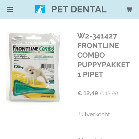
Ga
PET DENTAL
direct
naar
de
W2-341427
hoofdinhoud
FRONTLINE
COMBO
PUPPYPAKKET
1 PIPET
€ 12,49
€ 13,99
Uitverkocht