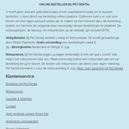
ONLINE BESTELLEN BIJ PET DENTAL
U heeft geen account, gebruikersnaam of een wachtwoord nodig om te kunnen
bestellen. U kunt direct uw bestelling online plaatsen. Optioneel kunt u er ook voor
kiezen om een eigen account online aan te maken op het moment dat u de bestelling
plaatst, om hiermee de volgende keer eenvoudig nieuwe bestellingen te plaatsen. De
verkoopprijzen, de bezorg- en retourkosten op de website zijn inclusief BTW.
Veilig Betalen.
Bij Pet Dental winkelt u veilig en betrouwbaar. Dit wordt gewaarborgd
door Mollie Payments.
Gratis verzending
voor bestellingen vanaf €
39,-
. Bezorgkosten
Nederland en België € 3,95.
Retourneren,
bij Pet Dental krijgt u 14 dagen bedenktijd. Is het niet wat u zocht? Dan
mag u het retourneren naar ons. Maak eenvoudig online een retourlabel aan om uw
bestelling terug te sturen. De kosten van retourneren zijn deels voor eigen rekening,
Pet Dental berekent u voor de retourzending € 2,95.
Meer over bestellen bij Pet Dental
Klantenservice
Bestellen bij Pet Dental
Retourneren
Garantie & Klachten
Contact
Veel gestelde vragen Emmi-Pet
Algemene voorwaarden
Privacy statement