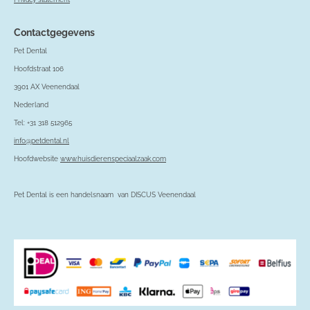
Contactgegevens
Pet Dental
Hoofdstraat 106
3901 AX Veenendaal
Nederland
Tel: +31 318 512965
info@petdental.nl
Hoofdwebsite
www.huisdierenspeciaalzaak.com
Pet Dental is een handelsnaam van DISCUS Veenendaal