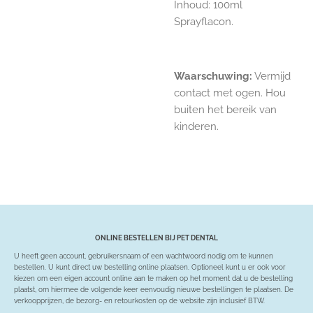
Inhoud:
100ml
Sprayflacon.
Waarschuwing:
Vermijd
contact met ogen. Hou
buiten het bereik van
kinderen.
ONLINE BESTELLEN BIJ PET DENTAL
U heeft geen account, gebruikersnaam of een wachtwoord nodig om te kunnen
bestellen. U kunt direct uw bestelling online plaatsen. Optioneel kunt u er ook voor
kiezen om een eigen account online aan te maken op het moment dat u de bestelling
plaatst, om hiermee de volgende keer eenvoudig nieuwe bestellingen te plaatsen. De
verkoopprijzen, de bezorg- en retourkosten op de website zijn inclusief BTW.