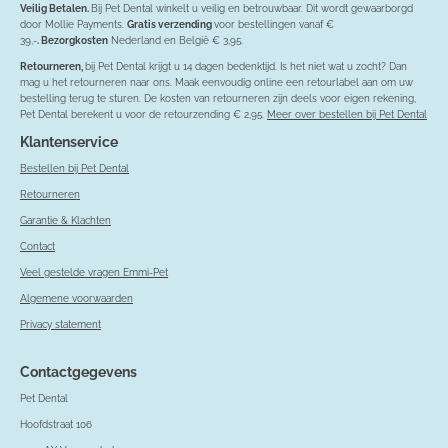
Veilig Betalen.
Bij Pet Dental winkelt u veilig en betrouwbaar. Dit wordt gewaarborgd
door Mollie Payments.
Gratis verzending
voor bestellingen vanaf €
39,-
. Bezorgkosten
Nederland en België € 3,95.
Retourneren,
bij Pet Dental krijgt u 14 dagen bedenktijd. Is het niet wat u zocht? Dan
mag u het retourneren naar ons. Maak eenvoudig online een retourlabel aan om uw
bestelling terug te sturen. De kosten van retourneren zijn deels voor eigen rekening,
Pet Dental berekent u voor de retourzending € 2,95.
Meer over bestellen bij Pet Dental
Klantenservice
Bestellen bij Pet Dental
Retourneren
Garantie & Klachten
Contact
Veel gestelde vragen Emmi-Pet
Algemene voorwaarden
Privacy statement
Contactgegevens
Pet Dental
Hoofdstraat 106