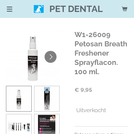
Ga
PET DENTAL
direct
naar
de
W1-26009
hoofdinhoud
Petosan Breath
Freshener
Sprayflacon.
100 ml.
€ 9,95
Uitverkocht