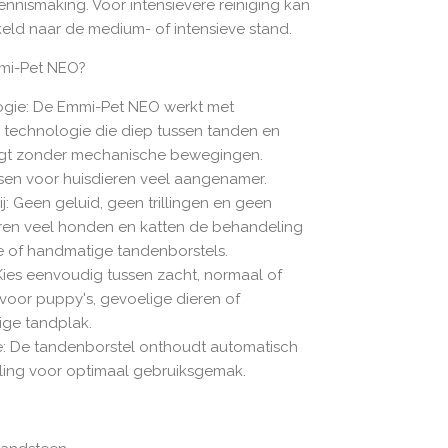
ennismaking. Voor intensievere reiniging kan
ld naar de medium- of intensieve stand.
mi-Pet NEO?
ogie: De Emmi-Pet NEO werkt met
technologie die diep tussen tanden en
nigt zonder mechanische bewegingen.
sen voor huisdieren veel aangenamer.
vrij: Geen geluid, geen trillingen en geen
eren veel honden en katten de behandeling
che of handmatige tandenborstels.
Kies eenvoudig tussen zacht, normaal of
l voor puppy's, gevoelige dieren of
ige tandplak.
: De tandenborstel onthoudt automatisch
elling voor optimaal gebruiksgemak.