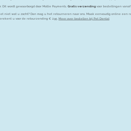
r. Dit wordt gewaarborgd door Mollie Payments.
Gratis verzending
voor bestellingen vanaf 
Is het niet wat u zocht? Dan mag u het retourneren naar ons. Maak eenvoudig online een r
erekent u voor de retourzending € 2,95.
Meer over bestellen bij Pet Dental