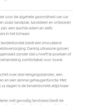
ieel voor de algehele gezondheid van uw
en zoals tandplak, tandsteen en ontstoken
 pijn, een slechte adem en zelfs
s in het lichaam.
tandenborstel biedt een innovatieve
ebitsverzorging. Dankzij ultrasone golven
osgemaakt zonder dat u hoeft te poetsen of
 behandeling comfortabel voor zowel
hikt over drie reinigingsstanden, een
en en een slimme geheugenfunctie. Met
4 dagen is de tandenborstel altijd klaar
ieren met gevoelig tandvlees biedt de