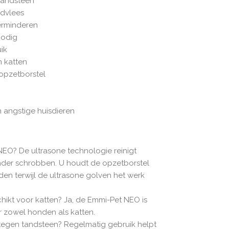
tandsteen
dvlees
erminderen
odig
uik
 katten
 opzetborstel
 angstige huisdieren
EO? De ultrasone technologie reinigt
der schrobben. U houdt de opzetborstel
en terwijl de ultrasone golven het werk
hikt voor katten? Ja, de Emmi-Pet NEO is
r zowel honden als katten.
egen tandsteen? Regelmatig gebruik helpt