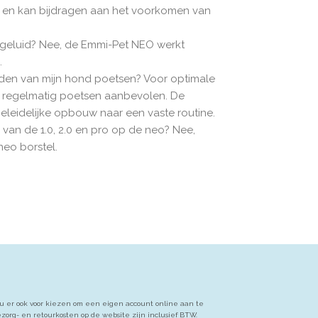
 en kan bijdragen aan het voorkomen van
geluid? Nee, de Emmi-Pet NEO werkt
.
den van mijn hond poetsen? Voor optimale
regelmatig poetsen aanbevolen. De
geleidelijke opbouw naar een vaste routine.
van de 1.0, 2.0 en pro op de neo? Nee,
eo borstel.
u er ook voor kiezen om een eigen account online aan te
org- en retourkosten op de website zijn inclusief BTW.