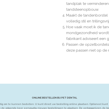
tandplak te verminderen
tandsteenopbouw.
Maakt de tandenborstel 
volledig stil en trillingsvrij
Hoe vaak moet ik de tan
mondgezondheid wordt 
fabrikant adviseert een 
Passen de opzetborstels 
deze passen niet op de n
ONLINE BESTELLEN BIJ PET DENTAL
g om te kunnen bestellen. U kunt direct uw bestelling online plaatsen. Optioneel kunt 
 de volgende keer eenvoudig nieuwe bestellingen te plaatsen. De verkoopprijzen, de bez