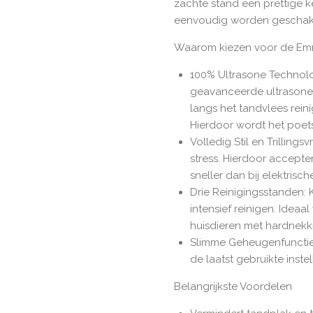
zachte stand een prettige k
eenvoudig worden geschake
Waarom kiezen voor de Em
100% Ultrasone Technol
geavanceerde ultrasone 
langs het tandvlees rei
Hierdoor wordt het poet
Volledig Stil en Trillings
stress. Hierdoor accept
sneller dan bij elektris
Drie Reinigingsstanden: 
intensief reinigen. Ideaa
huisdieren met hardnekk
Slimme Geheugenfunctie
de laatst gebruikte inst
Belangrijkste Voordelen