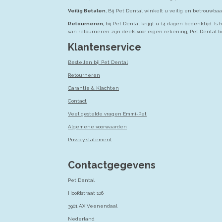
Veilig Betalen.
Bij Pet Dental winkelt u veilig en betrouwbaa
Retourneren,
bij Pet Dental krijgt u 14 dagen bedenktijd. 
van retourneren zijn deels voor eigen rekening, Pet Dental b
Klantenservice
Bestellen bij Pet Dental
Retourneren
Garantie & Klachten
Contact
Veel gestelde vragen Emmi-Pet
Algemene voorwaarden
Privacy statement
Contactgegevens
Pet Dental
Hoofdstraat 106
3901 AX Veenendaal
Nederland