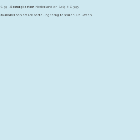
€ 39,-
. Bezorgkosten
Nederland en België € 3,95.
etourlabel aan om uw bestelling terug te sturen. De kosten