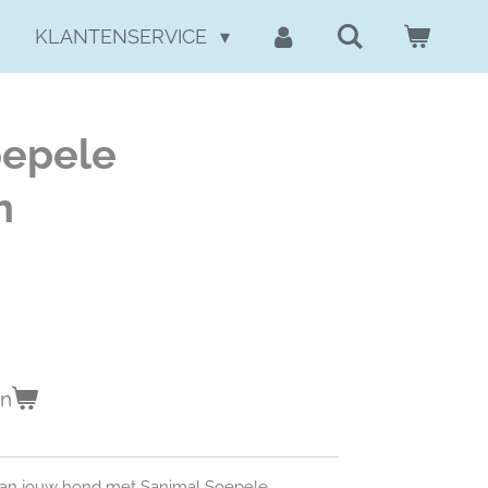
KLANTENSERVICE
oepele
n
en
van jouw hond met Sanimal Soepele