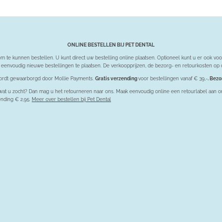
ONLINE BESTELLEN BIJ PET DENTAL
te kunnen bestellen. U kunt direct uw bestelling online plaatsen. Optioneel kunt u er ook vo
eenvoudig nieuwe bestellingen te plaatsen. De verkoopprijzen, de bezorg- en retourkosten op d
t wordt gewaarborgd door Mollie Payments.
Gratis verzending
voor bestellingen vanaf € 39,-
. Bez
niet wat u zocht? Dan mag u het retourneren naar ons. Maak eenvoudig online een retourlabel aan 
ending € 2,95.
Meer over bestellen bij Pet Dental