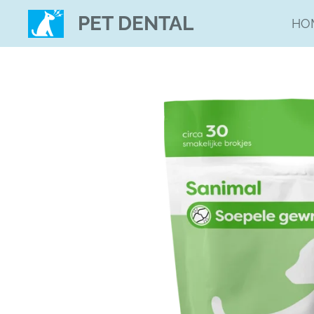
Ga
PET DENTAL
HO
direct
naar
de
hoofdinhoud