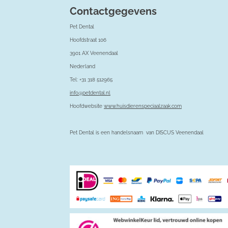
Contactgegevens
Pet Dental
Hoofdstraat 106
3901 AX Veenendaal
Nederland
Tel: +31 318 512965
info@petdental.nl
Hoofdwebsite
www.huisdierenspeciaalzaak.com
Pet Dental is een handelsnaam van DISCUS Veenendaal