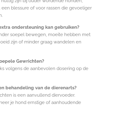
nuttig zijn bij ouder wordende honden,
een blessure of voor rassen die gevoeliger
n.
extra ondersteuning kan gebruiken?
inder soepel bewegen, moeite hebben met
moeid zijn of minder graag wandelen en
Soepele Gewrichten?
jks volgens de aanbevolen dosering op de
en behandeling van de dierenarts?
hten is een aanvullend diervoeder.
neer je hond ernstige of aanhoudende