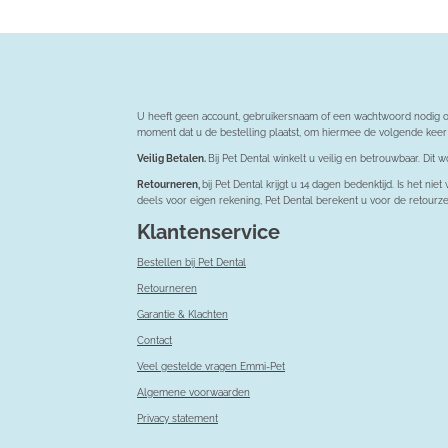
U heeft geen account, gebruikersnaam of een wachtwoord nodig om 
moment dat u de bestelling plaatst, om hiermee de volgende keer 
Veilig Betalen.
Bij Pet Dental winkelt u veilig en betrouwbaar. Di
Retourneren,
bij Pet Dental krijgt u 14 dagen bedenktijd. Is het 
deels voor eigen rekening, Pet Dental berekent u voor de retourz
Klantenservice
Bestellen bij Pet Dental
Retourneren
Garantie & Klachten
Contact
Veel gestelde vragen Emmi-Pet
Algemene voorwaarden
Privacy statement