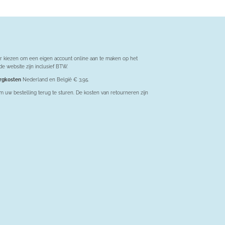
or kiezen om een eigen account online aan te maken op het
e website zijn inclusief BTW.
orgkosten
Nederland en België € 3,95.
om uw bestelling terug te sturen. De kosten van retourneren zijn