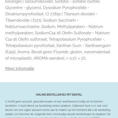
kiezelgel ( Siliciumdioxide), Sorbitol - sorbitol (Sorbit),
Glycerine - glycerol, Dysodium Pyrophosfate -
Dinatriumpyrofosfaat, CI 77891 ( Titanium dioxide) -
Titaandioxide ( E171), Sodium Saccharin -
Natriumsaccharine, Sodium, Methylparaben - Natrium
methylparaben, SodiumC14-16 Olefin Sulfonate - Natrium
C14-16 Olefin sulfonaat, Tetrapotassium Pyrophosfate -,
Tetrapotassium pyrofosfaat, Xanthan Gum - Xanthaangom
(E415), Aroma. Bevat geen Fluoride, gluten, nanomateriaal
of microplastic.
AROMA-aandeel: > 0,1% < 1%.
Meer informatie
ONLINE BESTELLEN BIJ PET DENTAL
U heeft geen account, gebruikersnaam of een wachtwoord nodig om te kunnen
bestellen. U kunt direct uw bestelling online plaatsen. Optioneel kunt u er ook voor
kiezen om een eigen account online aan te maken op het moment dat u de bestelling
plaatst, om hiermee de volgende keer eenvoudig nieuwe bestellingen te plaatsen. De