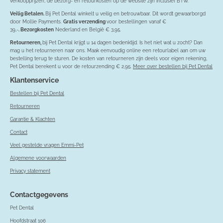
verkoopprijzen, de bezorg- en retourkosten op de website zijn inclusief BTW.
Veilig Betalen.
Bij Pet Dental winkelt u veilig en betrouwbaar. Dit wordt gewaarborgd
door Mollie Payments.
Gratis verzending
voor bestellingen vanaf €
39,-
. Bezorgkosten
Nederland en België € 3,95.
Retourneren,
bij Pet Dental krijgt u 14 dagen bedenktijd. Is het niet wat u zocht? Dan
mag u het retourneren naar ons. Maak eenvoudig online een retourlabel aan om uw
bestelling terug te sturen. De kosten van retourneren zijn deels voor eigen rekening,
Pet Dental berekent u voor de retourzending € 2,95.
Meer over bestellen bij Pet Dental
Klantenservice
Bestellen bij Pet Dental
Retourneren
Garantie & Klachten
Contact
Veel gestelde vragen Emmi-Pet
Algemene voorwaarden
Privacy statement
Contactgegevens
Pet Dental
Hoofdstraat 106