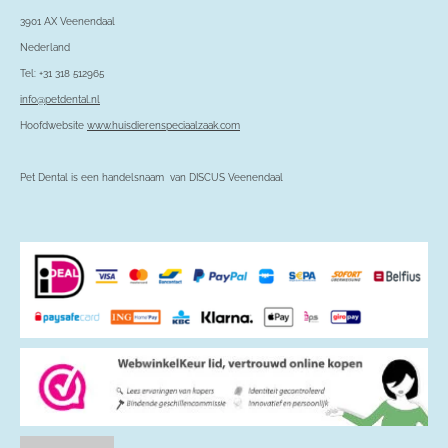
3901 AX Veenendaal
Nederland
Tel: +31 318 512965
info@petdental.nl
Hoofdwebsite
www.huisdierenspeciaalzaak.com
Pet Dental is een handelsnaam van DISCUS Veenendaal