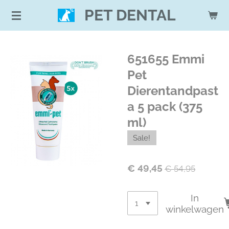
Ga
PET DENTAL
direct
naar
de
651655 Emmi
hoofdinhoud
Pet
Dierentandpast
a 5 pack (375
ml)
Sale!
€ 49,45
€ 54,95
In
winkelwagen