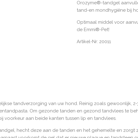
Orozyme®-tandgel aanvulle
tand-en mondhygiëne bij ho
Optimaal middel voor aanvu
de Emmi®-Pet!
Artikel-Nr: 20011
elijkse tandverzorging van uw hond. Reinig zoals gewoonlijk, 
rentandpasta. Om gezonde tanden en gezond tandvlees te beh
ij voorkeur aan beide kanten tussen lip en tandvlees.
ndgel, hecht deze aan de tanden en het gehemelte en zorgt 
arnaast voorkomt de gel dat er nieuwe plaque en tandsteen o