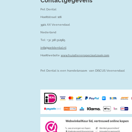
Contactgegevens
Pet Dental
Hoofdstraat 106
3901 AX Veenendaal
Nederland
Tel: +31 318 512965
info@petdental.nl
Hoofdwebsite
www.huisdierenspeciaalzaak.com
Pet Dental is een handelsnaam van DISCUS Veenendaal