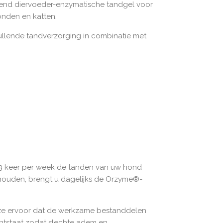
nd diervoeder-enzymatische tandgel voor
nden en katten.
llende tandverzorging in combinatie met
2-3 keer per week de tanden van uw hond
ouden, brengt u dagelijks de Orzyme®-
ze ervoor dat de werkzame bestanddelen
ntstaat zodat slechte adem en