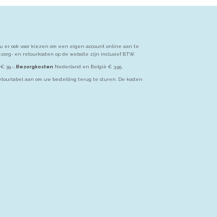
u er ook voor kiezen om een eigen account online aan te
org- en retourkosten op de website zijn inclusief BTW.
€ 39,-
. Bezorgkosten
Nederland en België € 3,95.
etourlabel aan om uw bestelling terug te sturen. De kosten