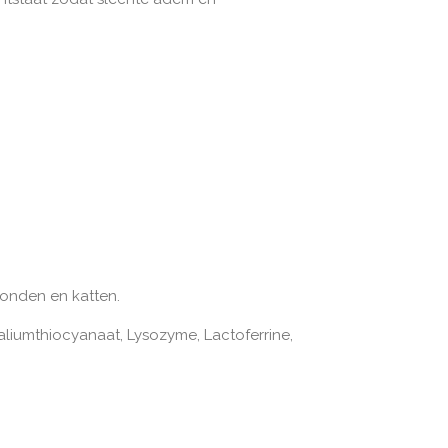
onden en katten.
iumthiocyanaat, Lysozyme, Lactoferrine,