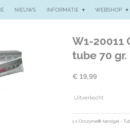
ME
NIEUWS
INFORMATIE
WEBSHOP
W1-20011 
tube 70 gr.
€ 19,99
Uitverkocht
1 x Orozyme®-tandgel - Tube