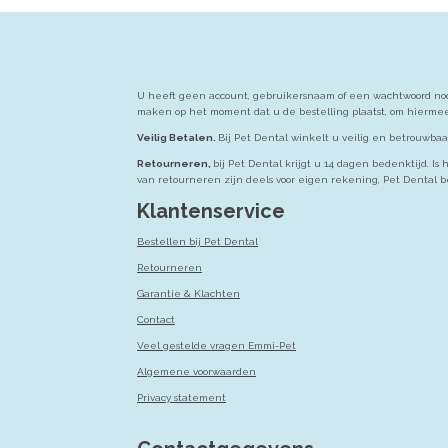
U heeft geen account, gebruikersnaam of een wachtwoord nodi
maken op het moment dat u de bestelling plaatst, om hiermee
Veilig Betalen.
Bij Pet Dental winkelt u veilig en betrouwbaa
Retourneren,
bij Pet Dental krijgt u 14 dagen bedenktijd. 
van retourneren zijn deels voor eigen rekening, Pet Dental b
Klantenservice
Bestellen bij Pet Dental
Retourneren
Garantie & Klachten
Contact
Veel gestelde vragen Emmi-Pet
Algemene voorwaarden
Privacy statement