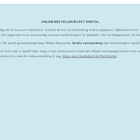
ONLINE BESTELLEN BIJ PET DENTAL
g om te kunnen bestellen. U kunt direct uw bestelling online plaatsen. Optioneel kunt 
 de volgende keer eenvoudig nieuwe bestellingen te plaatsen. De verkoopprijzen, de bez
r. Dit wordt gewaarborgd door Mollie Payments.
Gratis verzending
voor bestellingen vanaf 
Is het niet wat u zocht? Dan mag u het retourneren naar ons. Maak eenvoudig online een r
erekent u voor de retourzending € 2,95.
Meer over bestellen bij Pet Dental