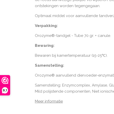
ontstekingen worden tegengegaan.
Optimaal middel voor aanvullende tandver
Verpakking:
Orozyme®-tandgel - Tube 70 gr. + canule.
Bewaring:
Bewaren bij kamertemperatuur (15-25
℃
).
Samenstelling:
Orozyme® aanvullend diervoeder-enzymati
Samenstelling: Enzymcomplex, Amylase, Glu
9,1
Mild polijstende componenten, Niet ionische
Meer informatie