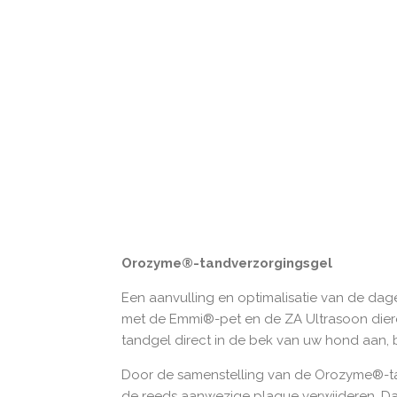
Orozyme®-tandverzorgingsgel
Een aanvulling en optimalisatie van de dag
met de Emmi®-pet en de ZA Ultrasoon die
tandgel direct in de bek van uw hond aan, b
Door de samenstelling van de Orozyme®-ta
de reeds aanwezige plaque verwijderen. Da