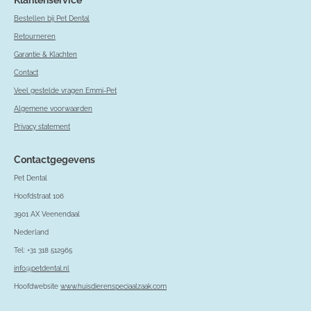
Bestellen bij Pet Dental
Retourneren
Garantie & Klachten
Contact
Veel gestelde vragen Emmi-Pet
Algemene voorwaarden
Privacy statement
Contactgegevens
Pet Dental
Hoofdstraat 106
3901 AX Veenendaal
Nederland
Tel: +31 318 512965
info@petdental.nl
Hoofdwebsite
www.huisdierenspeciaalzaak.com