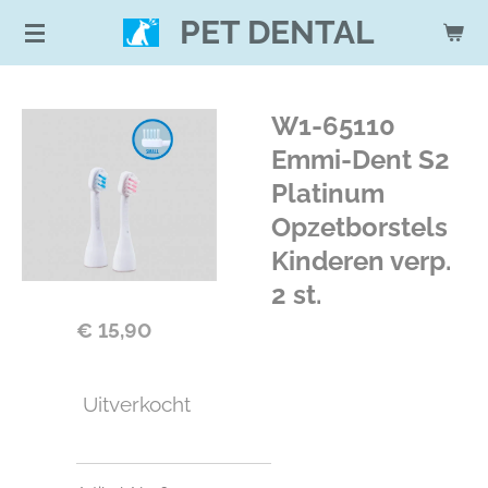
Ga
PET DENTAL
direct
naar
de
W1-65110
hoofdinhoud
Emmi-Dent S2
Platinum
Opzetborstels
Kinderen verp.
2 st.
€ 15,90
Uitverkocht