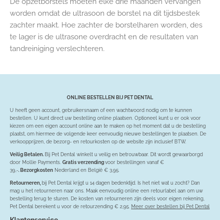
De opzetborstels moeten elke drie maanden vervangen
worden omdat de ultrasoon de borstel na dit tijdsbestek
zachter maakt.
Hoe zachter de borstelharen worden, des
te lager is de ultrasone overdracht en de resultaten van
tandreiniging verslechteren.
ONLINE BESTELLEN BIJ PET DENTAL
U heeft geen account, gebruikersnaam of een wachtwoord nodig om te kunnen
bestellen. U kunt direct uw bestelling online plaatsen. Optioneel kunt u er ook voor
kiezen om een eigen account online aan te maken op het moment dat u de bestelling
plaatst, om hiermee de volgende keer eenvoudig nieuwe bestellingen te plaatsen. De
verkoopprijzen, de bezorg- en retourkosten op de website zijn inclusief BTW.
Veilig Betalen.
Bij Pet Dental winkelt u veilig en betrouwbaar. Dit wordt gewaarborgd
door Mollie Payments.
Gratis verzending
voor bestellingen vanaf €
39,-
. Bezorgkosten
Nederland en België € 3,95.
Retourneren,
bij Pet Dental krijgt u 14 dagen bedenktijd. Is het niet wat u zocht? Dan
mag u het retourneren naar ons. Maak eenvoudig online een retourlabel aan om uw
bestelling terug te sturen. De kosten van retourneren zijn deels voor eigen rekening,
Pet Dental berekent u voor de retourzending € 2,95.
Meer over bestellen bij Pet Dental
Klantenservice